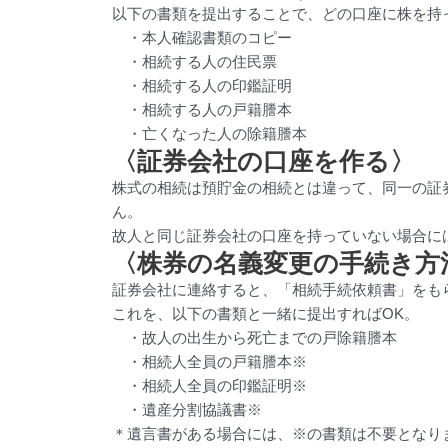
以下の書類を提出することで、どの口座に株を持
・本人確認書類のコピー
・相続する人の住民票
・相続する人の印鑑証明
・相続する人の戸籍謄本
・亡くなった人の除籍謄本
〈証券会社の口座を作る〉
株式の相続は預貯金の相続とは違って、同一の証
ん。
故人と同じ証券会社の口座を持っていない場合に
〈株券の名義変更の手続き方
証券会社に連絡すると、「相続手続依頼書」をも
これを、以下の書類と一緒に提出すればOK。
・故人の出生から死亡までの戸除籍謄本
・相続人全員の戸籍謄本※
・相続人全員の印鑑証明※
・遺産分割協議書※
＊遺言書がある場合には、※の書類は不要となり