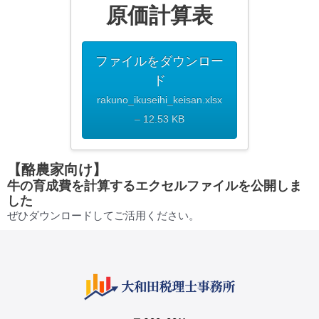
原価計算表
ファイルをダウンロー
ド
rakuno_ikuseihi_keisan.xlsx
– 12.53 KB
【酪農家向け】
牛の育成費を計算するエクセルファイルを公開しま
した
ぜひダウンロードしてご活用ください。